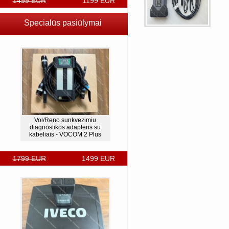
1499 EUR
1199 EUR
Specialūs pasiūlymai
Vol/Reno sunkvezimiu
diagnostikos adapteris su
kabeliais - VOCOM 2 Plus
1799 EUR
1499 EUR