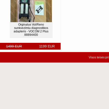
Orginalus Vol/Reno
sunkvezimiu diagnostikos
adapteris - VOCOM 2 Plus
88894400
1499 EUR
1199 EUR
Visos teisės pr