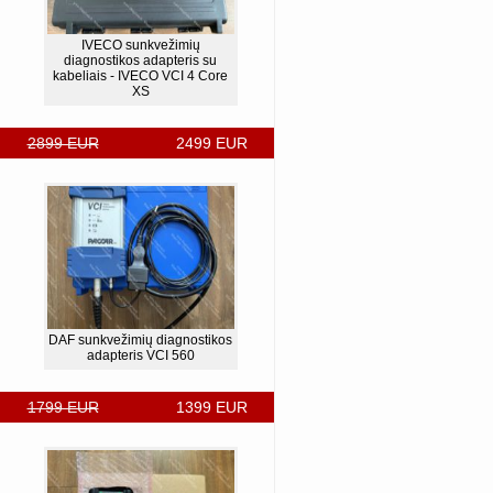
IVECO sunkvežimių
diagnostikos adapteris su
kabeliais - IVECO VCI 4 Core
XS
2899 EUR
2499 EUR
DAF sunkvežimių diagnostikos
adapteris VCI 560
1799 EUR
1399 EUR