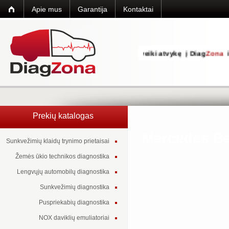
Apie mus
Garantija
Kontaktai
Sveiki atvykę į Diag
Zona
int
Prekių katalogas
Mercedes Ben
Sunkvežimių klaidų trynimo prietaisai
Žemės ūkio technikos diagnostika
Lengvųjų automobilų diagnostika
Sunkvežimių diagnostika
Puspriekabių diagnostika
NOX daviklių emuliatoriai