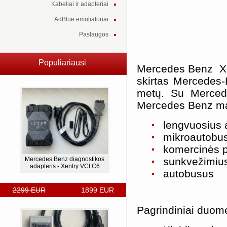
Kabeliai ir adapteriai
AdBlue emuliatoriai
Paslaugos
Populiariausi
Mercedes Benz Xen
skirtas Mercedes
metų. Su Merced
Mercedes Benz mar
lengvuosius 
mikroautobu
komercinės pa
Mercedes Benz diagnostikos
sunkvežimiu
adapteris - Xentry VCI C6
autobusus
2299 EUR
1899 EUR
Pagrindiniai duom