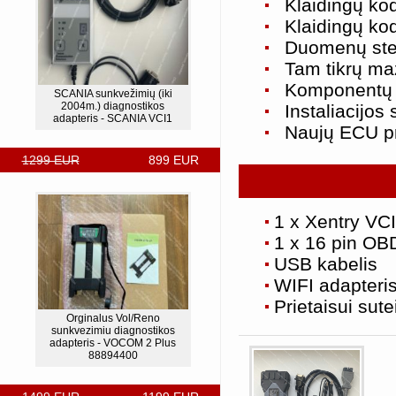
Klaidingų ko
Klaidingų kod
Duomenų stebė
Tam tikrų ma
Komponentų b
SCANIA sunkvežimių (iki
2004m.) diagnostikos
Instaliacijos
adapteris - SCANIA VCI1
Naujų ECU pr
1299 EUR
899 EUR
1 x Xentry VCI
1 x 16 pin OBD
USB kabelis
WIFI adapteri
Prietaisui sut
Orginalus Vol/Reno
sunkvezimiu diagnostikos
adapteris - VOCOM 2 Plus
88894400