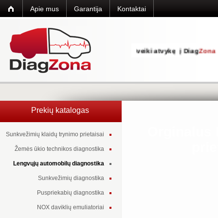
Apie mus
Garantija
Kontaktai
Sveiki atvykę į Diag
Zona
int
Prekių katalogas
Orginalus
Sunkvežimių klaidų trynimo prietaisai
pri
Žemės ūkio technikos diagnostika
Lengvųjų automobilų diagnostika
Sunkvežimių diagnostika
Puspriekabių diagnostika
NOX daviklių emuliatoriai