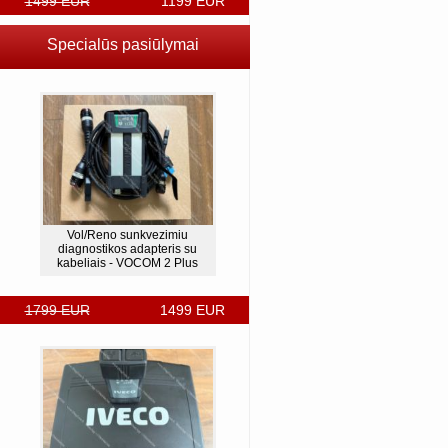
1499 EUR
1199 EUR
Specialūs pasiūlymai
Vol/Reno sunkvezimiu
diagnostikos adapteris su
kabeliais - VOCOM 2 Plus
1799 EUR
1499 EUR