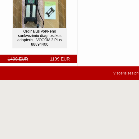
Orginalus Vol/Reno
sunkvezimiu diagnostikos
adapteris - VOCOM 2 Plus
88894400
1499 EUR
1199 EUR
Visos teisės pr