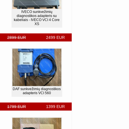
IVECO sunkvežimių
diagnostikos adapteris su
kabeliais - IVECO VCI 4 Core
XS
2899 EUR
2499 EUR
DAF sunkvežimių diagnostikos
adapteris VCI 560
1799 EUR
1399 EUR