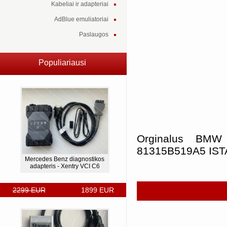
Kabeliai ir adapteriai
AdBlue emuliatoriai
Paslaugos
Populiariausi
Orginalus BMW
81315B519A5 ISTA
Mercedes Benz diagnostikos
adapteris - Xentry VCI C6
2299 EUR
1899 EUR