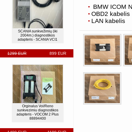
BMW ICOM Ne
OBD2 kabelis
LAN kabelis
SCANIA sunkvežimių (iki
2004m.) diagnostikos
adapteris - SCANIA VCI1
1299 EUR
899 EUR
Orginalus Vol/Reno
sunkvezimiu diagnostikos
adapteris - VOCOM 2 Plus
88894400